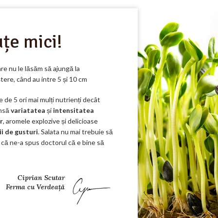
uțe mici!
re nu le
lăsăm
să
ajungă
la
ștere
,
când
au
intre
5
și
10 cm
e de 5 ori
mai
mulți nutrienți decât
însă
variatatea
și
intensitatea
r
, aromele explozive
și
delicioase
i de gusturi
.
Salata
nu
mai
trebuie să
m că ne-a spus doctorul că e bine să
Ciprian Scutar
Ferma cu Verdeață