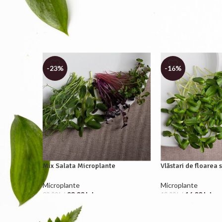
-23%
-16%
Mix Salata Microplante
Vlăstari de floarea 
Microplante
Microplante
23.00
lei
16.00
lei
30.00
lei
19.00
lei
ADD TO CART
ADD TO CART