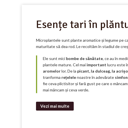
Esențe tari în plănt
Microplantele
sunt plante aromatice
și
legume pe ca
maturitate
să
dea rod. Le
recoltăm
în
stadiul de
cre
Ele
sunt
mici
bombe de sănătate
, ce au în medi
plantele
mature
. Cel
mai
important
lucru este 
aromelor
lor. De
la
picant,
la
dulceag,
la
acrișo
tranforma
rețelele
noastre în adevărate
simfoni
fie ceva plictisitor și fară gust pe care o mânca
mai
mâncam și ceva verde.
Vezi mai multe