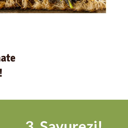
mate
!
3. Savurezi!