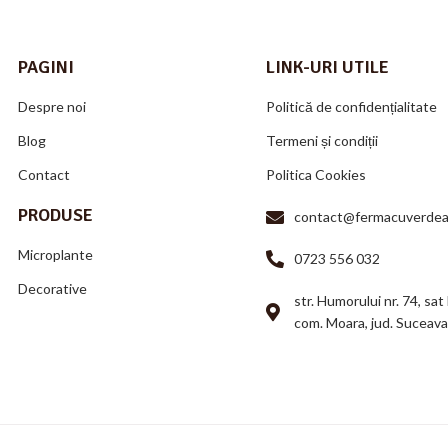
PAGINI
LINK-URI UTILE
Despre noi
Politică de confidențialitate
Blog
Termeni și condiții
Contact
Politica Cookies
PRODUSE
contact@fermacuverdea
Microplante
0723 556 032
Decorative
str. Humorului nr. 74, sat
com. Moara, jud. Suceav