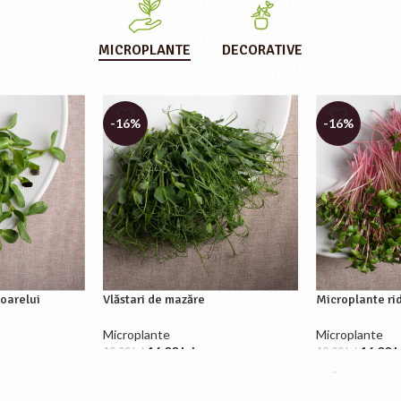
MICROPLANTE
DECORATIVE
-16%
-16%
soarelui
Vlăstari de mazăre
Microplante ri
Microplante
Microplante
16.00
lei
16.00
l
19.00
lei
19.00
lei
ADD TO CART
ADD TO CAR