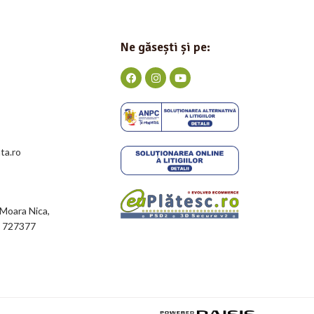
Ne găsești și pe:
ta.ro
 Moara Nica,
a 727377