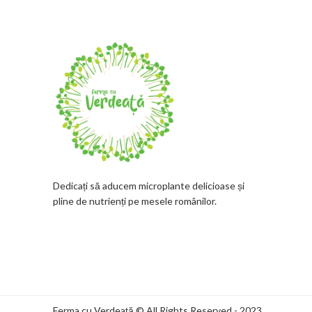
Dedicați să aducem microplante delicioase și
pline de nutrienți pe mesele românilor.
Ferma cu Verdeață © All Rights Reserved - 2023